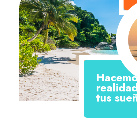
Hacemo
realida
tus sue