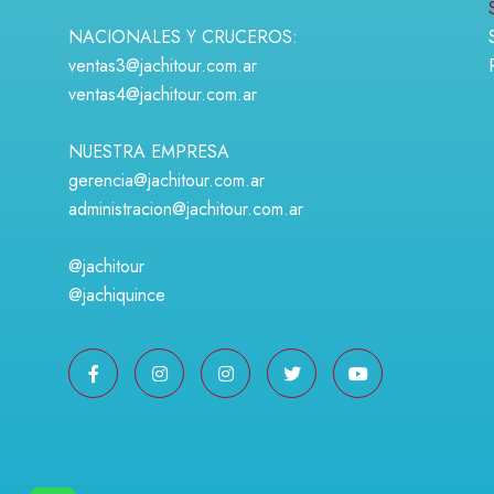
NACIONALES Y CRUCEROS:
ventas3@jachitour.com.ar
ventas4@jachitour.com.ar
NUESTRA EMPRESA
gerencia@jachitour.com.ar
administracion@jachitour.com.ar
@jachitour
@jachiquince