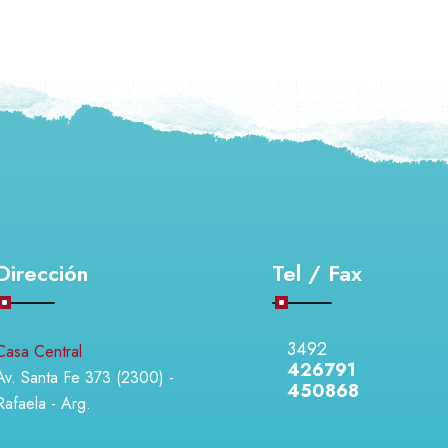
Dirección
Tel / Fax
3492
Casa Central
426791
Av. Santa Fe 373 (2300) -
450868
Rafaela - Arg.