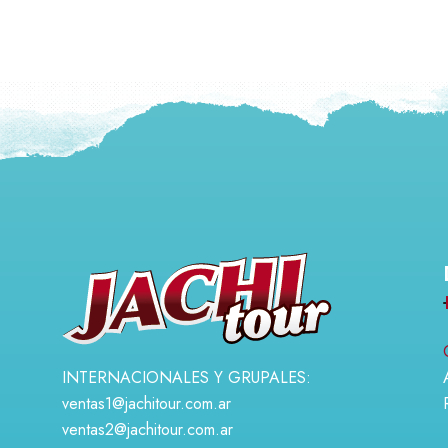
INTERNACIONALES Y GRUPALES:
ventas1@jachitour.com.ar
ventas2@jachitour.com.ar