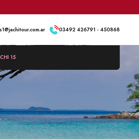
s1@jachitour.com.ar
03492 426791 - 450868
ACHI 15